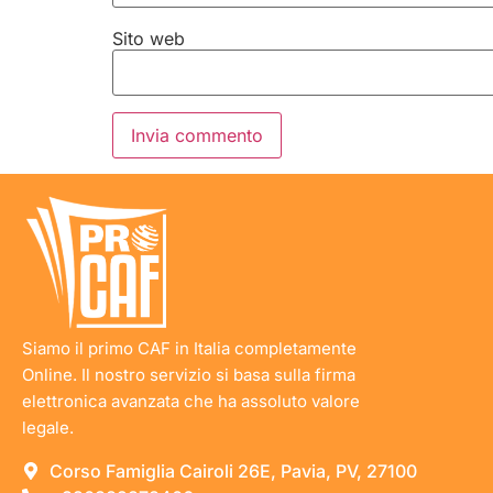
Sito web
Siamo il primo CAF in Italia completamente
Online. Il nostro servizio si basa sulla firma
elettronica avanzata che ha assoluto valore
legale.
Corso Famiglia Cairoli 26E, Pavia, PV, 27100