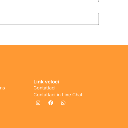
Link veloci
ons
Contattaci
Contattaci in Live Chat