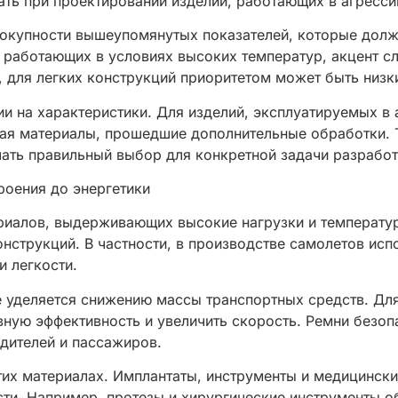
ать при проектировании изделий, работающих в агресси
вокупности вышеупомянутых показателей, которые долж
 работающих в условиях высоких температур, акцент сл
 для легких конструкций приоритетом может быть низки
ии на характеристики. Для изделий, эксплуатируемых в
ая материалы, прошедшие дополнительные обработки. 
ать правильный выбор для конкретной задачи разработ
роения до энергетики
риалов, выдерживающих высокие нагрузки и температу
трукций. В частности, в производстве самолетов испол
и легкости.
 уделяется снижению массы транспортных средств. Для
ную эффективность и увеличить скорость. Ремни безопа
дителей и пассажиров.
тих материалах. Имплантаты, инструменты и медицинск
ти. Например, протезы и хирургические инструменты о