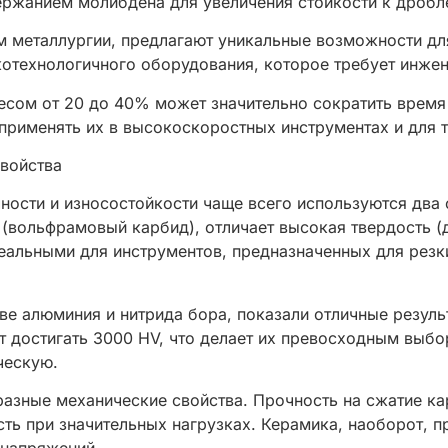
ержанием молибдена для увеличения стойкости к дроб
 металлургии, предлагают уникальные возможности д
отехнологичного оборудования, которое требует инжен
есом от 20 до 40% может значительно сократить время
 применять их в высокоскоростных инструментах и для 
свойства
ности и износостойкости чаще всего используются два 
(вольфрамовый карбид), отличает высокая твердость (д
еальными для инструментов, предназначенных для резк
ве алюминия и нитрида бора, показали отличные резуль
т достигать 3000 HV, что делает их превосходным выбо
ческую.
азные механические свойства. Прочность на сжатие ка
ть при значительных нагрузках. Керамика, наоборот, п