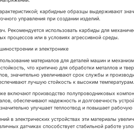
 напряжений.
арактеристикой; карбидные образцы выдерживают знач
точного управления при создании изделий.
ач. Рекомендуется использовать карбиды для механиче
х процессов или в условиях агрессивной среды.
шиностроении и электронике
пользование материалов для деталей машин и механизм
стойкость, что критично для обработки металлов и тве
лов, значительно увеличивают срок службы и производи
беспечивают лучшую стойкость к высоким температурам
ке включают производство полупроводниковых компоне
алов, обеспечивают надежность и долговечность устрой
значительно улучшает теплоотвод и повышает рабочую 
нений в электрических устройствах эти материалы увел
зличных датчиках способствует стабильной работе узло