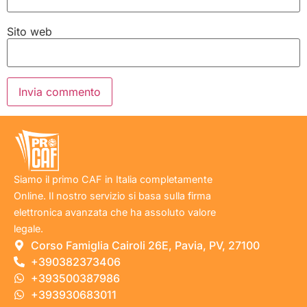
Sito web
Siamo il primo CAF in Italia completamente
Online. Il nostro servizio si basa sulla firma
elettronica avanzata che ha assoluto valore
legale.
Corso Famiglia Cairoli 26E, Pavia, PV, 27100
+390382373406
+393500387986
+393930683011