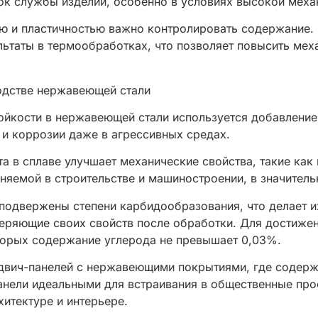
рок службы изделий, особенно в условиях высокой меха
ю и пластичностью важно контролировать содержание.
ьтаты в термообработках, что позволяет повысить мех
одстве нержавеющей стали
йкости в нержавеющей стали используется добавление 
 и коррозии даже в агрессивных средах.
 в сплаве улучшает механические свойства, такие как 
яемой в строительстве и машиностроении, в значительн
подвержены степени карбидообразования, что делает 
 теряющие своих свойств после обработки. Для достиже
торых содержание углерода не превышает 0,03%.
двич-панелей с нержавеющими покрытиями, где содерж
панели идеальными для встраивания в общественные пр
итектуре и интерьере.