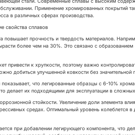
авеющей стали. Современные сплавы с высоким содерж
обслуживании. Применение хромированных покрытий так
сса в различных сферах производства.
е свойства сплавов
а повышает прочность и твердость материалов. Наприм
ырасти более чем на 30%. Это связано с образованием
ет привести к хрупкости, поэтому важно контролироват
жно добиться улучшенной ковкости без значительной п
и показывает, что легированные образцы с 6-10% хро
что делает их подходящими для эксплуатации в сложных
оррозионной стойкости. Увеличение доли элемента влия
грессивных средах. Оптимальный уровень колеблется в 
тся при добавлении легирующего компонента, что дел