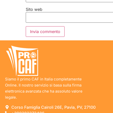
Sito web
Siamo il primo CAF in Italia completamente
Online. Il nostro servizio si basa sulla firma
elettronica avanzata che ha assoluto valore
legale.
Corso Famiglia Cairoli 26E, Pavia, PV, 27100