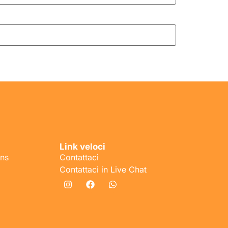
Link veloci
ons
Contattaci
Contattaci in Live Chat