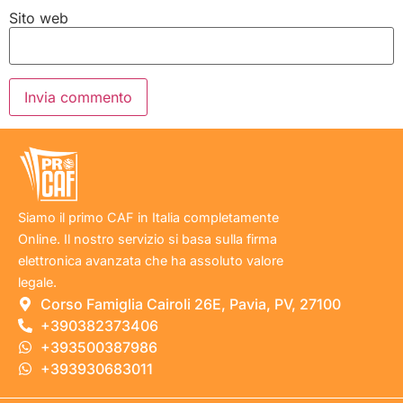
Sito web
Siamo il primo CAF in Italia completamente
Online. Il nostro servizio si basa sulla firma
elettronica avanzata che ha assoluto valore
legale.
Corso Famiglia Cairoli 26E, Pavia, PV, 27100
+390382373406
+393500387986
+393930683011