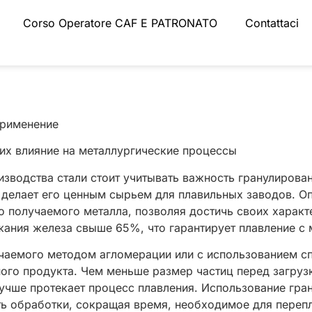
Corso Operatore CAF E PATRONATO
Contattaci
применение
их влияние на металлургические процессы
зводства стали стоит учитывать важность гранулирован
делает его ценным сырьем для плавильных заводов. О
во получаемого металла, позволяя достичь своих харак
жания железа свыше 65%, что гарантирует плавление с
учаемого методом агломерации или с использованием сп
ого продукта. Чем меньше размер частиц перед загруз
учше протекает процесс плавления. Использование гра
ь обработки, сокращая время, необходимое для перепл