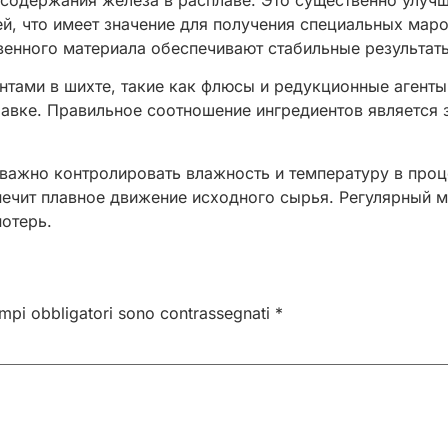
содержания железа в расплаве. Это существенно улучша
й, что имеет значение для получения специальных мар
венного материала обеспечивают стабильные результат
тами в шихте, такие как флюсы и редукционные агенты
лавке. Правильное соотношение ингредиентов является 
 важно контролировать влажность и температуру в проц
ечит плавное движение исходного сырья. Регулярный м
отерь.
ampi obbligatori sono contrassegnati
*