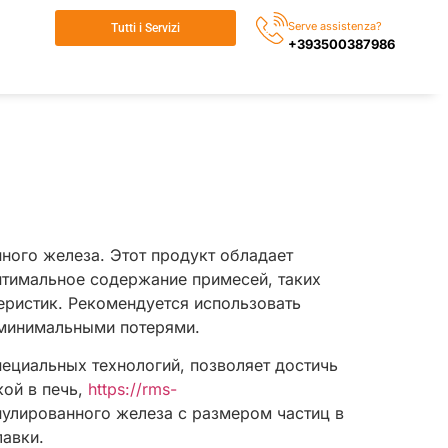
Serve assistenza?
Tutti i Servizi
+393500387986
ного железа. Этот продукт обладает
птимальное содержание примесей, таких
теристик. Рекомендуется использовать
 минимальными потерями.
ециальных технологий, позволяет достичь
кой в печь,
https://rms-
нулированного железа с размером частиц в
авки.