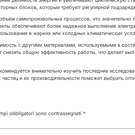
ние делимости энергии и увеличивают циклическую ста
торных блоков, которые требуют регулярной подзарядк
объем самопроизвольных процессов, что значительно 
енты обеспечивают более надежное выполнение электр
пользования в жарких или холодных климатических усло
тимость с другими материалами, используемыми в соста
т снизить общую эффективность работы, что делает вы
комендуется внимательно изучить последние исследован
 частиц и их производительности поможет выбрать опт
ampi obbligatori sono contrassegnati
*