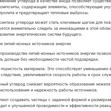
менение углерода в качестве анода позволяет существе
композиты, содержащие элементы, способствующие улу
тролита и предотвращает тепловые выбросы.
 синтеза углерода может стать ключевым шагом для по
ется внимательно следить за инновациями в этой облас
азвитие энергетических систем будущего.
я литий-ионных источников энергии
производстве литий-ионных источников энергии позволя
ать дольше без необходимости частой подзарядки.
ористость материала. Это способствует уменьшению вн
 следствие, увеличивается скорость работы и срок слу
бный углерод снижает вероятность образования нежела
 использования и надежность работы источников.
яют создавать частицы с заданной формой и размером
одит к улучшенной проводимости и эффективности реакц