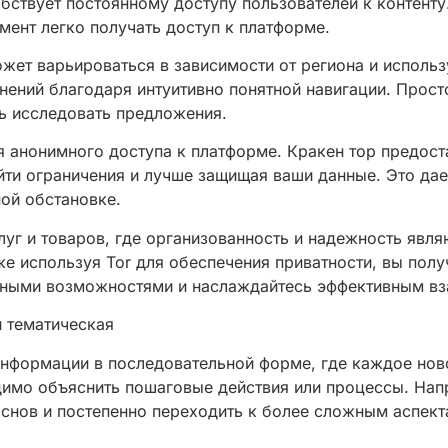
бствует постоянному доступу пользователей к контенту. 
мент легко получать доступ к платформе.
ожет варьироваться в зависимости от региона и исполь
нений благодаря интуитивно понятной навигации. Просто
ть исследовать предложения.
я анонимного доступа к платформе. Кракен тор предос
ойти ограничения и лучше защищая ваши данные. Это да
ой обстановке.
луг и товаров, где организованность и надежность явл
же используя Tor для обеспечения приватности, вы пол
пными возможностями и наслаждайтесь эффективным вз
и тематическая
информации в последовательной форме, где каждое нов
имо объяснить пошаговые действия или процессы. Нап
снов и постепенно переходить к более сложным аспекта