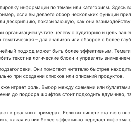
ппировку информации по темам или категориям. Здесь 
пример, если вы делаете обзор нескольких функций при
или дескрипцию, показывающую, как они взаимодейству
й организацией учтите целевую аудиторию и цель вашег
 тематическая – для анализов или обзоров с более глу
нейный подход может быть более эффективным. Тематич
ить текст на логические блоки и управлять вниманием 
 подзаголовки. Они помогают читателю быстрее находи
ально при создании списков или описаний продуктов.
также играет роль. Выбор между схемами или буллетам
ния до подбора шрифтов стоит подходить вдумчиво, та
ают в реальных примерах. Если вы пишете статью о площ
нить, какая из них более эффективно передает информа