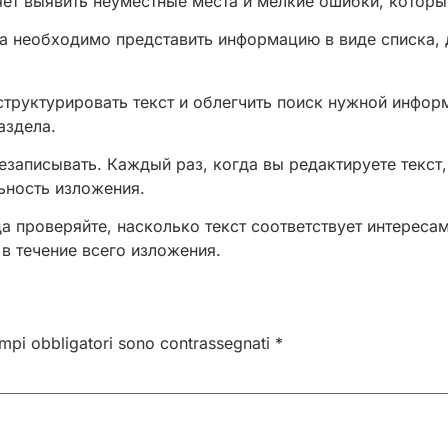
ляет выявить неуместные места и мелкие ошибки, которы
а необходимо представить информацию в виде списка, д
структурировать текст и облегчить поиск нужной инфо
аздела.
езаписывать. Каждый раз, когда вы редактируете текст,
ьность изложения.
да проверяйте, насколько текст соответствует интереса
 в течение всего изложения.
ampi obbligatori sono contrassegnati
*