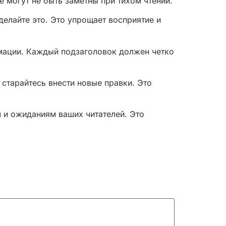
е могут не быть заметны при тихом чтении.
елайте это. Это упрощает восприятие и
рмации. Каждый подзаголовок должен четко
 старайтесь внести новые правки. Это
м и ожиданиям ваших читателей. Это