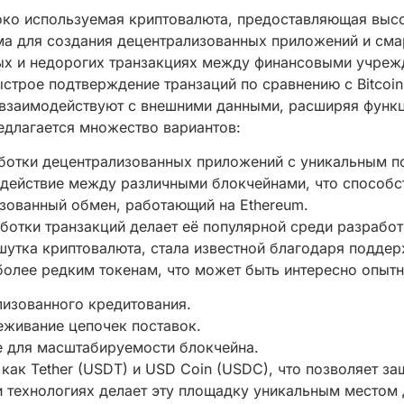
ироко используемая криптовалюта, предоставляющая выс
ма для создания децентрализованных приложений и сма
трых и недорогих транзакциях между финансовыми учреж
быстрое подтверждение транзаций по сравнению с Bitcoin
ые взаимодействуют с внешними данными, расширяя функ
редлагается множество вариантов:
аботки децентрализованных приложений с уникальным п
модействие между различными блокчейнами, что способс
изованный обмен, работающий на Ethereum.
аботки транзакций делает её популярной среди разработ
шутка криптовалюта, стала известной благодаря подде
более редким токенам, что может быть интересно опыт
лизованного кредитования.
леживание цепочек поставок.
е для масштабируемости блокчейна.
как Tether (USDT) и USD Coin (USDC), что позволяет за
и технологиях делает эту площадку уникальным местом 