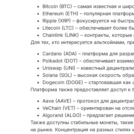
Bitcoin (BTC) – самая известная и ш
Ethereum (ETH) – популярная платфор
Ripple (XRP) – фокусируется на быс
Litecoin (LTC) – обеспечивает более 
Chainlink (LINK) – контракты, котор
Для тех, кто интересуется альткойнами, п
Cardano (ADA) – платформа для разр
Polkadot (DOT) – обеспечивает взаи
Uniswap (UNI) – известный децентрал
Solana (SOL) – высокая скорость обр
Dogecoin (DOGE) – стартовавшая как 
Платформа также предоставляет доступ к 
Aave (AAVE) – протокол для децентра
VeChain (VET) – ориентирован на отс
Algorand (ALGO) – предлагает решени
Также доступны стабильные монеты, такие 
на рынке. Концентрация на разных стилях 