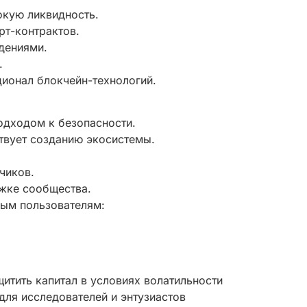
окую ликвидность.
рт-контрактов.
дениями.
.
ционал блокчейн-технологий.
одходом к безопасности.
твует созданию экосистемы.
чиков.
ржке сообщества.
ным пользователям:
щитить капитал в условиях волатильности
для исследователей и энтузиастов