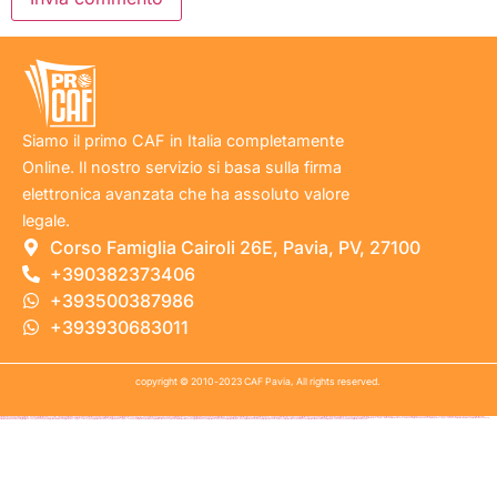
Siamo il primo CAF in Italia completamente
Online. Il nostro servizio si basa sulla firma
elettronica avanzata che ha assoluto valore
legale.
Corso Famiglia Cairoli 26E, Pavia, PV, 27100
+390382373406
+393500387986
+393930683011
copyright © 2010-2023 CAF Pavia, All rights reserved.
https://mostbet-qeydiyyat24.com
https://1x-bet-top.com
https://mostbet-royxatga-olish24.com
https://1win-qeydiyyat24.com
https://most-bet-top.com
https://1xbetaz777.com
https://mostbet-azerbaycan-24.com
https://1xbet-azerbaycanda.com
https://mostbet-uz-24.com
https://mostbet-ozbekistonda.com
https://pinup-qeydiyyat24.com
https://mostbet-az-24.com
https://1xbet-az-casino.com
https://mostbet-kirish777.com
https://mostbet-oynash24.com
https://mostbetuztop.com
https://vulkanvegaskasino.com
https://1win-azerbaijan24.com
https://vulkan-vegas-bonus.com
https://1winaz777.com
https://1xbet-az-casino2.com
https://mostbet-azerbaycanda.com
https://mostbet-azerbaycanda24.com
https://kingdom-con.com
https://vulkanvegas-bonus.com
https://1xbetkz2.com
https://1xbet-azerbaycanda24.com
https://mostbetaz2.com
https://1win-az-777.com
https://vulkanvegasde2.com
https://1winaz888.com
https://vulkan-vegas-24.com
https://mostbetcasinoz.com
https://mostbetaz777.com
https://1win-azerbaijan2.com
https://pinup-bet-aze1.com
https://vulkan-vegas-spielen.com
https://pinup-azerbaijan2.com
https://1win-az24.com
https://pinup-az24.com
https://1xbetsitez.com
https://vulkan-vegas-888.com
https://1xbet-azerbaijan2.com
https://1xbetcasinoz.com
https://vulkan-vegas-kasino.com
https://mostbetsitez.com
https://mostbet-az24.com
https://mostbetuzbekiston.com
https://pinup-azerbaycanda24.com
https://mostbettopz.com
https://vulkan-vegas-erfahrung.com
https://mostbet-azer.xyz
https://vulkan-vegas-casino2.com
https://1xbetaz888.com
https://mostbet-azerbaijan2.com
https://mostbet-az.xyz
https://1xbetaz2.com
https://pinup-bet-aze.com
https://mostbetsportuz.com
https://1xbet-az24.com
https://mostbet-azerbaijan.xyz
https://mostbet-uzbekistons.com
https://mostbetuzonline.com
https://1win-azerbaycanda24.com
https://1xbetaz3.com