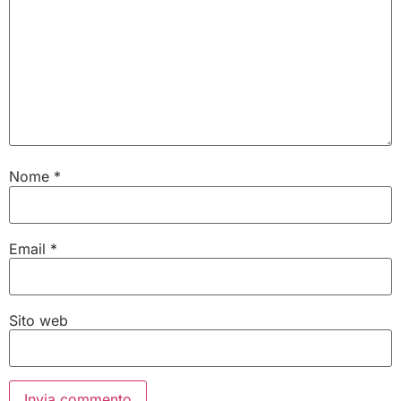
Nome
*
Email
*
Sito web