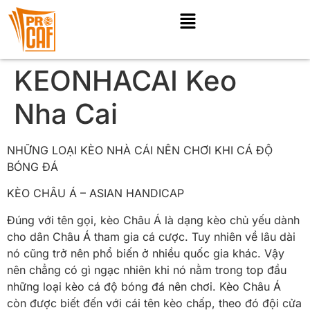
KEONHACAI Keo
Nha Cai
NHỮNG LOẠI KÈO NHÀ CÁI NÊN CHƠI KHI CÁ ĐỘ
BÓNG ĐÁ
KÈO CHÂU Á – ASIAN HANDICAP
Đúng với tên gọi, kèo Châu Á là dạng kèo chủ yếu dành
cho dân Châu Á tham gia cá cược. Tuy nhiên về lâu dài
nó cũng trở nên phổ biến ở nhiều quốc gia khác. Vậy
nên chẳng có gì ngạc nhiên khi nó nằm trong top đầu
những loại kèo cá độ bóng đá nên chơi. Kèo Châu Á
còn được biết đến với cái tên kèo chấp, theo đó đội cửa