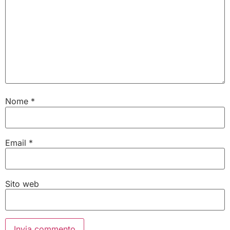
Nome
*
Email
*
Sito web