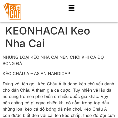
KEONHACAI Keo
Nha Cai
NHỮNG LOẠI KÈO NHÀ CÁI NÊN CHƠI KHI CÁ ĐỘ
BÓNG ĐÁ
KÈO CHÂU Á – ASIAN HANDICAP
Đúng với tên gọi, kèo Châu Á là dạng kèo chủ yếu dành
cho dân Châu Á tham gia cá cược. Tuy nhiên về lâu dài
nó cũng trở nên phổ biến ở nhiều quốc gia khác. Vậy
nên chẳng có gì ngạc nhiên khi nó nằm trong top đầu
những loại kèo cá độ bóng đá nên chơi. Kèo Châu Á
còn được biết đến với cái tên kèo chấp, theo đó đội cửa