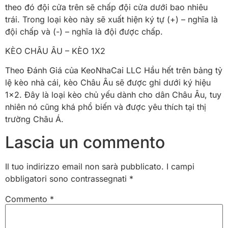
theo đó đội cửa trên sẽ chấp đội cửa dưới bao nhiêu
trái. Trong loại kèo này sẽ xuất hiện ký tự (+) – nghĩa là
đội chấp và (-) – nghĩa là đội được chấp.
KÈO CHÂU ÂU – KÈO 1X2
Theo Đánh Giá của KeoNhaCai LLC Hầu hết trên bảng tỷ
lệ kèo nhà cái, kèo Châu Âu sẽ được ghi dưới ký hiệu
1×2. Đây là loại kèo chủ yếu dành cho dân Châu Âu, tuy
nhiên nó cũng khá phổ biến và được yêu thích tại thị
trường Châu Á.
Lascia un commento
Il tuo indirizzo email non sarà pubblicato.
I campi
obbligatori sono contrassegnati
*
Commento
*