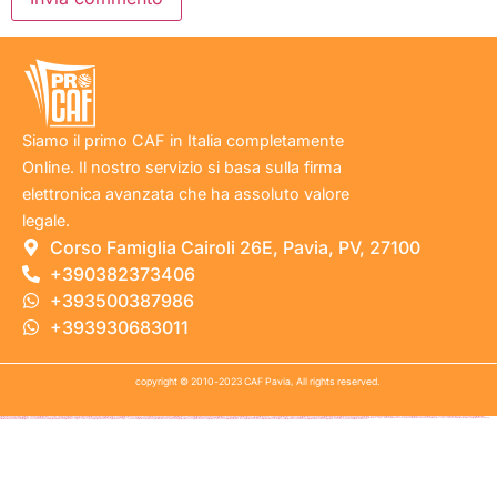
Siamo il primo CAF in Italia completamente
Online. Il nostro servizio si basa sulla firma
elettronica avanzata che ha assoluto valore
legale.
Corso Famiglia Cairoli 26E, Pavia, PV, 27100
+390382373406
+393500387986
+393930683011
copyright © 2010-2023 CAF Pavia, All rights reserved.
https://mostbet-qeydiyyat24.com
https://1x-bet-top.com
https://mostbet-royxatga-olish24.com
https://1win-qeydiyyat24.com
https://most-bet-top.com
https://1xbetaz777.com
https://mostbet-azerbaycan-24.com
https://1xbet-azerbaycanda.com
https://mostbet-uz-24.com
https://mostbet-ozbekistonda.com
https://pinup-qeydiyyat24.com
https://mostbet-az-24.com
https://1xbet-az-casino.com
https://mostbet-kirish777.com
https://mostbet-oynash24.com
https://mostbetuztop.com
https://vulkanvegaskasino.com
https://1win-azerbaijan24.com
https://vulkan-vegas-bonus.com
https://1winaz777.com
https://1xbet-az-casino2.com
https://mostbet-azerbaycanda.com
https://mostbet-azerbaycanda24.com
https://kingdom-con.com
https://vulkanvegas-bonus.com
https://1xbetkz2.com
https://1xbet-azerbaycanda24.com
https://mostbetaz2.com
https://1win-az-777.com
https://vulkanvegasde2.com
https://1winaz888.com
https://vulkan-vegas-24.com
https://mostbetcasinoz.com
https://mostbetaz777.com
https://1win-azerbaijan2.com
https://pinup-bet-aze1.com
https://vulkan-vegas-spielen.com
https://pinup-azerbaijan2.com
https://1win-az24.com
https://pinup-az24.com
https://1xbetsitez.com
https://vulkan-vegas-888.com
https://1xbet-azerbaijan2.com
https://1xbetcasinoz.com
https://vulkan-vegas-kasino.com
https://mostbetsitez.com
https://mostbet-az24.com
https://mostbetuzbekiston.com
https://pinup-azerbaycanda24.com
https://mostbettopz.com
https://vulkan-vegas-erfahrung.com
https://mostbet-azer.xyz
https://vulkan-vegas-casino2.com
https://1xbetaz888.com
https://mostbet-azerbaijan2.com
https://mostbet-az.xyz
https://1xbetaz2.com
https://pinup-bet-aze.com
https://mostbetsportuz.com
https://1xbet-az24.com
https://mostbet-azerbaijan.xyz
https://mostbet-uzbekistons.com
https://mostbetuzonline.com
https://1win-azerbaycanda24.com
https://1xbetaz3.com