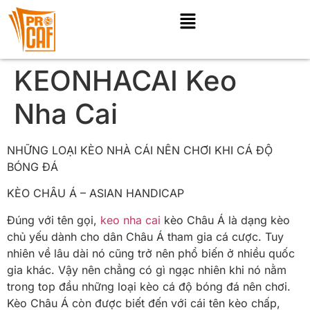
KEONHACAI Keo
Nha Cai
NHỮNG LOẠI KÈO NHÀ CÁI NÊN CHƠI KHI CÁ ĐỘ
BÓNG ĐÁ
KÈO CHÂU Á – ASIAN HANDICAP
Đúng với tên gọi,
keo nha cai
kèo Châu Á là dạng kèo
chủ yếu dành cho dân Châu Á tham gia cá cược. Tuy
nhiên về lâu dài nó cũng trở nên phổ biến ở nhiều quốc
gia khác. Vậy nên chẳng có gì ngạc nhiên khi nó nằm
trong top đầu những loại kèo cá độ bóng đá nên chơi.
Kèo Châu Á còn được biết đến với cái tên kèo chấp,