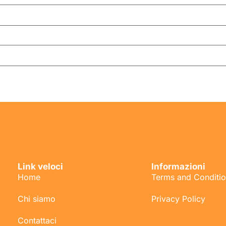
Link veloci
Informazioni
Home
Terms and Conditi
Chi siamo
Privacy Policy
Contattaci