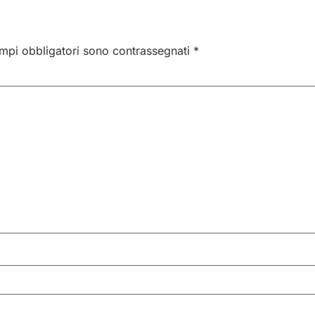
ampi obbligatori sono contrassegnati
*