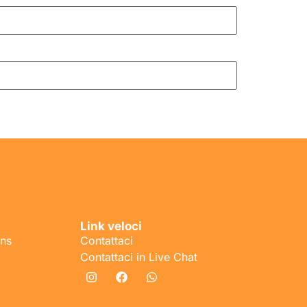
Link veloci
ons
Contattaci
Contattaci in Live Chat