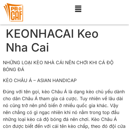
KEONHACAI Keo
Nha Cai
NHỮNG LOẠI KÈO NHÀ CÁI NÊN CHƠI KHI CÁ ĐỘ
BÓNG ĐÁ
KÈO CHÂU Á – ASIAN HANDICAP
Đúng với tên gọi, kèo Châu Á là dạng kèo chủ yếu dành
cho dân Châu Á tham gia cá cược. Tuy nhiên về lâu dài
nó cũng trở nên phổ biến ở nhiều quốc gia khác. Vậy
nên chẳng có gì ngạc nhiên khi nó nằm trong top đầu
những loại kèo cá độ bóng đá nên chơi. Kèo Châu Á
còn được biết đến với cái tên kèo chấp, theo đó đội cửa