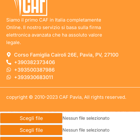
Siamo il primo CAF in Italia completamente
Online. Il nostro servizio si basa sulla firma
elettronica avanzata che ha assoluto valore
legale.
Corso Famiglia Cairoli 26E, Pavia, PV, 27100
+390382373406
+393500387986
+393930683011
copyright © 2010-2023 CAF Pavia, All rights reserved.
https://mostbet-qeydiyyat24.com
https://1x-bet-top.com
https://mostbet-royxatga-olish24.com
https://1win-qeydiyyat24.com
https://most-bet-top.com
https://1xbetaz777.com
https://mostbet-azerbaycan-24.com
https://1xbet-azerbaycanda.com
https://mostbet-uz-24.com
https://mostbet-ozbekistonda.com
https://pinup-qeydiyyat24.com
https://mostbet-az-24.com
https://1xbet-az-casino.com
https://mostbet-kirish777.com
https://mostbet-oynash24.com
https://mostbetuztop.com
https://vulkanvegaskasino.com
https://1win-azerbaijan24.com
https://vulkan-vegas-bonus.com
https://1winaz777.com
https://1xbet-az-casino2.com
https://mostbet-azerbaycanda.com
https://mostbet-azerbaycan
Scegli file
Nessun file selezionato
Scegli file
Nessun file selezionato