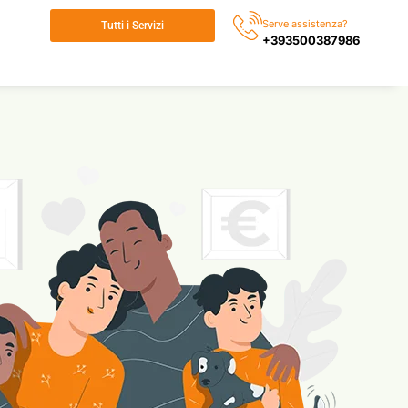
Serve assistenza?
Tutti i Servizi
+393500387986