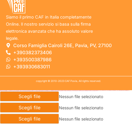
Siamo il primo CAF in Italia completamente
Online. Il nostro servizio si basa sulla firma
elettronica avanzata che ha assoluto valore
legale.
Corso Famiglia Cairoli 26E, Pavia, PV, 27100
+390382373406
+393500387986
+393930683011
copyright © 2010-2023 CAF Pavia, All rights reserved.
https://mostbet-qeydiyyat24.com
https://1x-bet-top.com
https://mostbet-royxatga-olish24.com
https://1win-qeydiyyat24.com
https://most-bet-top.com
https://1xbetaz777.com
https://mostbet-azerbaycan-24.com
https://1xbet-azerbaycanda.com
https://mostbet-uz-24.com
https://mostbet-ozbekistonda.com
https://pinup-qeydiyyat24.com
https://mostbet-az-24.com
https://1xbet-az-casino.com
https://mostbet-kirish777.com
https://mostbet-oynash24.com
https://mostbetuztop.com
https://vulkanvegaskasino.com
https://1win-azerbaijan24.com
https://vulkan-vegas-bonus.com
https://1winaz777.com
https://1xbet-az-casino2.com
https://mostbet-azerbaycanda.com
https://mostbet-azerbaycanda24.com
https://kingdom-con.com
https://vulkanvegas-bonus.com
https://1xbetkz2.com
https://1xbet-azerbaycanda24.com
https://mostbetaz2.com
https://1win-az-777.com
https://vulkanvegasde2.com
https://1winaz888.com
https://vulkan-vegas-24.com
https://mostbetcasinoz.com
https://mostbetaz777.com
https://1win-azerbaijan2.com
https://pinup-bet-aze1.com
https://vulkan-vegas-spielen.com
https://pinup-azerbaijan2.com
https://1win-az24.com
https://pinup-az24.com
https://1xbetsitez.com
https://vulkan-vegas-888.com
https://1xbet-azerbaijan2.com
https://1xbetcasinoz.com
https://vulkan-vegas-kasino.com
https://mostbetsitez.com
https://mostbet-az24.com
https://mostbetuzbekiston.com
https://pinup-azerbaycanda24.com
https://mostbettopz.com
https://vulkan-vegas-erfahrung.com
https://mostbet-azer.xyz
https://vulkan-vegas-casino2.com
https://1xbetaz888.com
https://mostbet-azerbaijan2.com
https://mostbet-az.xyz
https://1xbetaz2.com
https://pinup-bet-aze.com
https://mostbetsportuz.com
https://1xbet-az24.com
https://mostbet-azerbaijan.xyz
https://mostbet-uzbekistons.com
https://mostbetuzonline.com
https://1win-azerbaycanda24.com
https://1xbetaz3.com
Scegli file
Nessun file selezionato
Scegli file
Nessun file selezionato
Scegli file
Nessun file selezionato