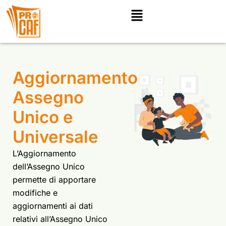
Aggiornamento
Assegno
Unico e
Universale
L’Aggiornamento
dell’Assegno Unico
permette di apportare
modifiche e
aggiornamenti ai dati
relativi all’Assegno Unico