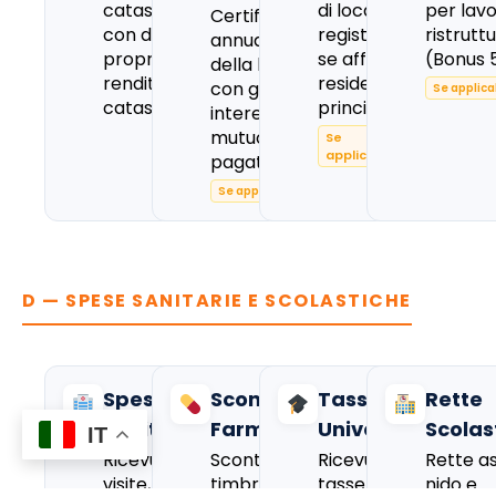
catastale
di locazione
per lavor
Certificato
con dati di
registrato
ristrutt
annuale
proprietà e
se affitti la
(Bonus 
della banca
rendita
residenza
con gli
Se applica
catastale
principale
interessi del
mutuo
Se
applicabile
pagati
Se applicabile
D — SPESE SANITARIE E SCOLASTICHE
Spese
Scontrini
Tasse
Rette
Sanitarie
Farmacia
Universitarie
Scolas
IT
Ricevute
Scontrini
Ricevute per
Rette as
visite,
timbrati dal
tasse
nido e