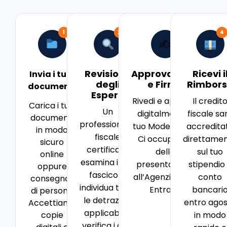
1
2
3
4
✍️
Revisione
Approvazione
Ricevi i
Invia i tuoi
degli
e Firma
Rimbor
documenti
Esperti
Rivedi e approva
Il credit
Carica i tuoi
Un
digitalmente il
fiscale sa
documenti
professionista
tuo Modello 730.
accredita
in modo
fiscale
Ci occupiamo
direttame
sicuro
certificato
della
sul tuo
online
esamina il tuo
presentazione
stipendio
oppure
fascicolo,
all’Agenzia delle
conto
consegnali
individua tutte
Entrate.
bancari
di persona
le detrazioni
entro ago
Accettiamo
applicabili e
in modo
copie
verifica i dati.