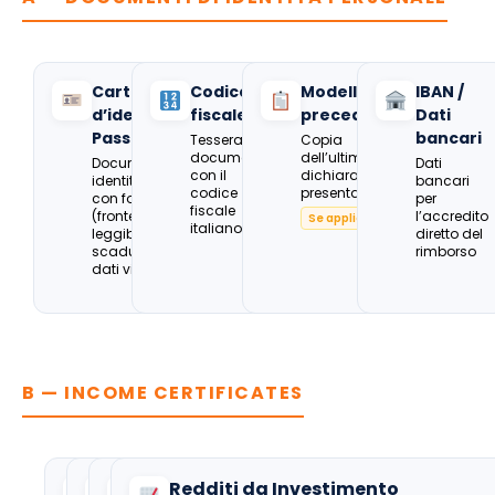
Carta
Codice
Modello 730
IBAN /
d’identità /
fiscale
precedente
Dati
Passaporto
bancari
Tessera o
Copia
documento
dell’ultima
Documento di
Dati
con il
dichiarazione
identità valido
bancari
codice
presentata
con foto
per
fiscale
(fronte),
l’accredito
Se applicabile
italiano
leggibile e non
diretto del
scaduto, con
rimborso
dati visibili.
B — INCOME CERTIFICATES
Redditi da Investimento
CU –
Prospetti
Redditi