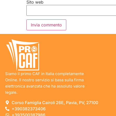
Sito web
Siamo il primo CAF in Italia completamente
Online. Il nostro servizio si basa sulla firma
elettronica avanzata che ha assoluto valore
legale.
Corso Famiglia Cairoli 26E, Pavia, PV, 27100
+390382373406
+393500387986