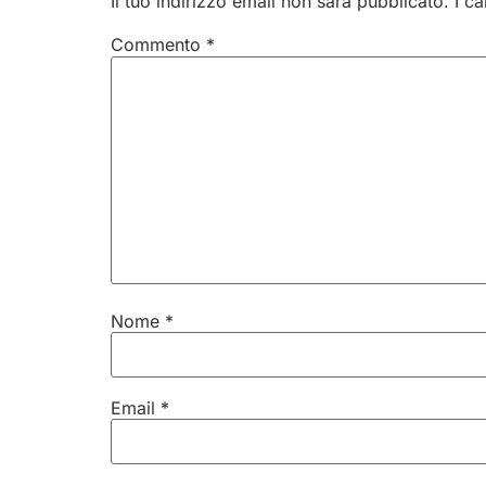
Il tuo indirizzo email non sarà pubblicato.
I c
Commento
*
Nome
*
Email
*