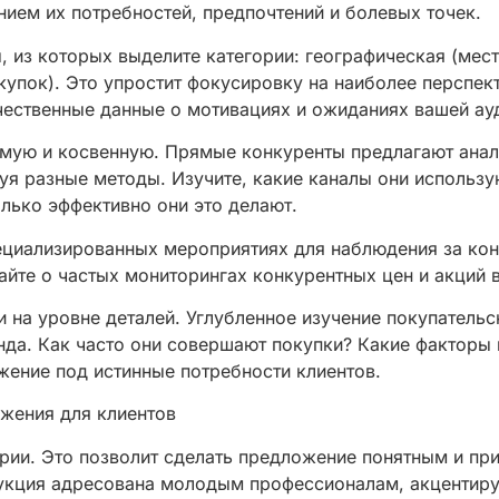
нием их потребностей, предпочтений и болевых точек.
, из которых выделите категории: географическая (мес
окупок). Это упростит фокусировку на наиболее перспек
чественные данные о мотивациях и ожиданиях вашей ау
мую и косвенную. Прямые конкуренты предлагают анал
уя разные методы. Изучите, какие каналы они использу
олько эффективно они это делают.
ециализированных мероприятиях для наблюдения за конк
вайте о частых мониторингах конкурентных цен и акций 
и на уровне деталей. Углубленное изучение покупатель
да. Как часто они совершают покупки? Какие факторы 
жение под истинные потребности клиентов.
жения для клиентов
ории. Это позволит сделать предложение понятным и пр
дукция адресована молодым профессионалам, акцентиру