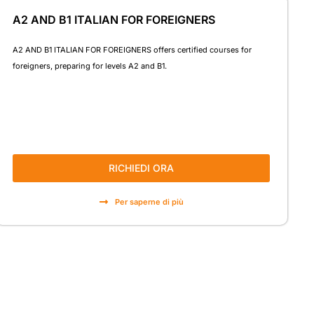
A2 AND B1 ITALIAN FOR
FOREIGNERS
A2 AND B1 ITALIAN FOR FOREIGNERS offers certified courses for
foreigners, preparing for levels A2 and B1.
10.00 €
DSU entro 6h
RICHIEDI ORA
Per saperne di più