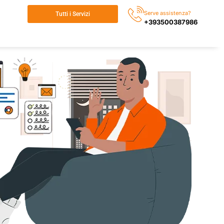
Serve assistenza?
Tutti i Servizi
+393500387986